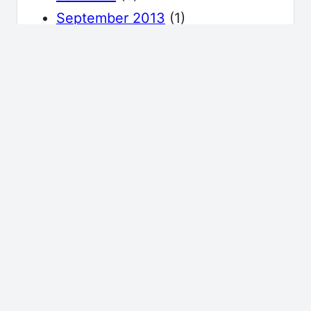
September 2013
(1)
Mai 2013
(1)
April 2013
(2)
Juni 2012
(1)
April 2012
(1)
Juni 2010
(2)
Mai 2010
(3)
April 2010
(2)
Impressum & Kontakt
·
Powered by WordPress
Design & Umsetzung: Monic Meisel, Christian Heise und