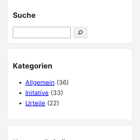
Suche
S
u
c
h
Kategorien
e
Allgemein
(36)
Initative
(33)
Urteile
(22)