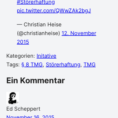
#Störerhaftung
pic.twitter.com/QWwZAk2bgJ
— Christian Heise
(@christianheise)
12. November
2015
Kategorien:
Initative
Tags:
§ 8 TMG
, 
Störerhaftung
, 
TMG
Ein Kommentar
Ed Scheppert
November 16, 2015