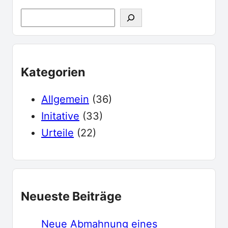
S
u
c
h
Kategorien
e
Allgemein
(36)
Initative
(33)
Urteile
(22)
Neueste Beiträge
Neue Abmahnung eines