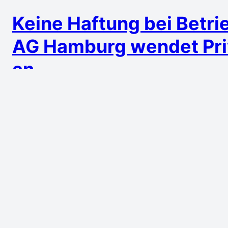
Keine Haftung bei Betr
AG Hamburg wendet Priv
an
2. Juli 2014
Das AG Hamburg (Urt. v. 10.6.2014 – 25b C 43
Betrieb eines WLANs in einem Hotel Stellun
oder Teilnehmer unter Verweis auf § 8 TMG 
wegen angeblich unterlassener zumutbarer 
I. Das Urteil…
Weiterlesen