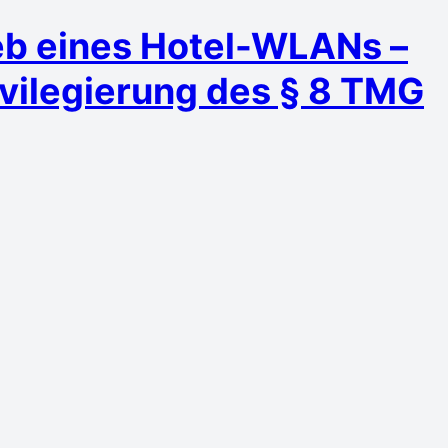
ieb eines Hotel-WLANs –
ilegierung des § 8 TMG
1/13, Volltext) hat kürzlich zur Haftung bei
g genommen, und dabei eine Haftung als Täter
abgelehnt, und ferner auch eine Störerhaftung
Prüfungs- und Überwachungspflichten verneint