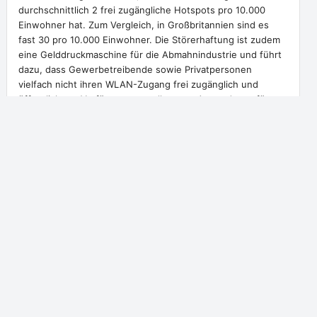
durchschnittlich 2 frei zugängliche Hotspots pro 10.000
Einwohner hat. Zum Vergleich, in Großbritannien sind es
fast 30 pro 10.000 Einwohner. Die Störerhaftung ist zudem
eine Gelddruckmaschine für die Abmahnindustrie und führt
dazu, dass Gewerbetreibende sowie Privatpersonen
vielfach nicht ihren WLAN-Zugang frei zugänglich und
öffentlich zur Verfügung zu stellen, aus Angst davor, für
eventuelle Rechtsverletzungen Dritter haften zu müssen.
Das muss sich ändern!
Suche
.
S
u
c
h