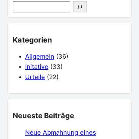
S
u
c
h
Kategorien
e
Allgemein
(36)
Initative
(33)
Urteile
(22)
Neueste Beiträge
Neue Abmahnung eines