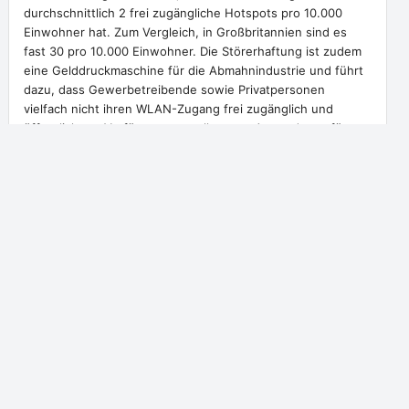
durchschnittlich 2 frei zugängliche Hotspots pro 10.000
Einwohner hat. Zum Vergleich, in Großbritannien sind es
fast 30 pro 10.000 Einwohner. Die Störerhaftung ist zudem
eine Gelddruckmaschine für die Abmahnindustrie und führt
dazu, dass Gewerbetreibende sowie Privatpersonen
vielfach nicht ihren WLAN-Zugang frei zugänglich und
öffentlich zur Verfügung zu stellen, aus Angst davor, für
eventuelle Rechtsverletzungen Dritter haften zu müssen.
Das muss sich ändern!
Suche
S
u
c
h