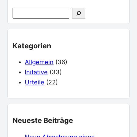
S
u
c
h
Kategorien
e
Allgemein
(36)
Initative
(33)
Urteile
(22)
Neueste Beiträge
Neue Abmahnung eines